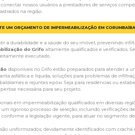
o conectar nossos usuários a prestadores de serviços com
dastrados na região.
ITE UM ORÇAMENTO DE IMPERMEABILIZAÇÃO EM CORUMBAÍBA
ir a durabilidade e a saúde do seu imóvel, prevenindo infil
bilização do Grifo
altamente qualificados e verificados. S
feitamente executado.
ção
disponíveis no Grifo estão preparados para atender a u
anta asfáltica e líquida, soluções para problemas de infilt
, baldrames e rejuntes epóxi. Seja para residências ou esta
pertise necessária para seu projeto.
onais em impermeabilização qualificados em diversas regiõe
um rigoroso processo de seleção, incluindo verificações de 
, conforme a legislação vigente, para atuar no segmento d
o são uniformizados, devidamente identificados com crachá