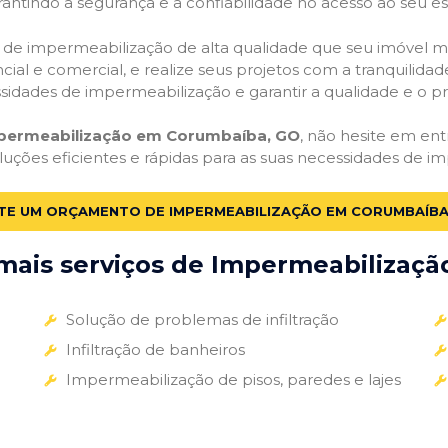
antindo a segurança e a confiabilidade no acesso ao seu e
ços de impermeabilização de alta qualidade que seu imóvel me
ial e comercial, e realize seus projetos com a tranquilidade
essidades de impermeabilização e garantir a qualidade e o p
mpermeabilização em Corumbaíba, GO
, não hesite em ent
luções eficientes e rápidas para as suas necessidades de i
ITE UM ORÇAMENTO DE IMPERMEABILIZAÇÃO EM CORUMBAÍBA
ais serviços de Impermeabilização
Solução de problemas de infiltração
Infiltração de banheiros
Impermeabilização de pisos, paredes e lajes