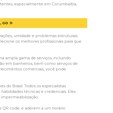
petentes, especialmente em Corumbaíba,
, GO
trações, umidade e problemas estruturais.
elecione os melhores profissionais para que
ma ampla gama de serviços, incluindo
ração em banheiros, bem como serviços de
belecimentos comerciais, você pode
s do Brasil. Todos os especialistas
habilidades técnicas e credenciais. Eles
e impermeabilização.
 e QR code, e aderem a um horário