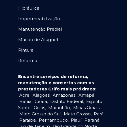
Hidráulica
Impermeabilização
Manutenção Predial
Marido de Aluguel
Pintura
Reforma
Encontre serviços de reforma,
manutenção e consertos com os
prestadores Grifo mais próximos:
Acre
,
Alagoas
,
Amazonas
,
Amapá
,
Bahia
,
Ceará
,
Distrito Federal
,
Espírito
Santo
,
Goiás
,
Maranhão
,
Minas Gerais
,
Mato Grosso do Sul
,
Mato Grosso
,
Pará
,
Paraíba
,
Pernambuco
,
Piauí
,
Paraná
,
Rio de Janeiro
,
Rio Grande do Norte
,