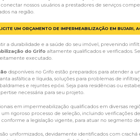
 conectar nossos usuários a prestadores de serviços compe
ados na região.
LICITE UM ORÇAMENTO DE IMPERMEABILIZAÇÃO EM BUJARI, A
ir a durabilidade e a saúde do seu imóvel, prevenindo infil
bilização do Grifo
altamente qualificados e verificados. S
feitamente executado.
ção
disponíveis no Grifo estão preparados para atender a u
anta asfáltica e líquida, soluções para problemas de infilt
, baldrames e rejuntes epóxi. Seja para residências ou esta
pertise necessária para seu projeto.
onais em impermeabilização qualificados em diversas regiõe
um rigoroso processo de seleção, incluindo verificações de 
, conforme a legislação vigente, para atuar no segmento d
o são uniformizados, devidamente identificados com crachá