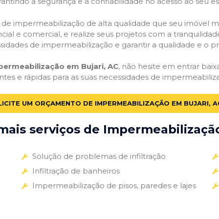
antindo a segurança e a confiabilidade no acesso ao seu e
ços de impermeabilização de alta qualidade que seu imóvel me
ial e comercial, e realize seus projetos com a tranquilidade
essidades de impermeabilização e garantir a qualidade e o p
permeabilização em Bujari, AC
, não hesite em entrar baix
entes e rápidas para as suas necessidades de impermeabiliz
LICITE UM ORÇAMENTO DE IMPERMEABILIZAÇÃO EM BUJARI, A
ais serviços de Impermeabilização
Solução de problemas de infiltração
Infiltração de banheiros
Impermeabilização de pisos, paredes e lajes