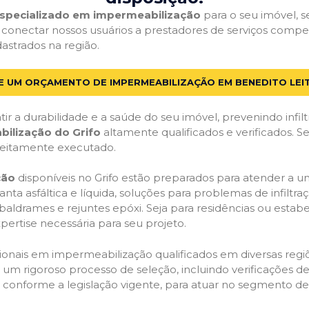
 especializado em impermeabilização
para o seu imóvel, se
 conectar nossos usuários a prestadores de serviços comp
dastrados na região.
TE UM ORÇAMENTO DE IMPERMEABILIZAÇÃO EM BENEDITO LEIT
ir a durabilidade e a saúde do seu imóvel, prevenindo infil
bilização do Grifo
altamente qualificados e verificados. S
feitamente executado.
ção
disponíveis no Grifo estão preparados para atender a u
anta asfáltica e líquida, soluções para problemas de infilt
, baldrames e rejuntes epóxi. Seja para residências ou esta
pertise necessária para seu projeto.
onais em impermeabilização qualificados em diversas regiõe
um rigoroso processo de seleção, incluindo verificações de 
, conforme a legislação vigente, para atuar no segmento d