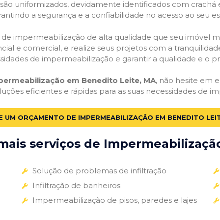
o são uniformizados, devidamente identificados com crachá
antindo a segurança e a confiabilidade no acesso ao seu e
ços de impermeabilização de alta qualidade que seu imóvel me
ial e comercial, e realize seus projetos com a tranquilidade
essidades de impermeabilização e garantir a qualidade e o p
mpermeabilização em Benedito Leite, MA
, não hesite em e
luções eficientes e rápidas para as suas necessidades de i
TE UM ORÇAMENTO DE IMPERMEABILIZAÇÃO EM BENEDITO LEIT
ais serviços de Impermeabilização
Solução de problemas de infiltração
Infiltração de banheiros
Impermeabilização de pisos, paredes e lajes