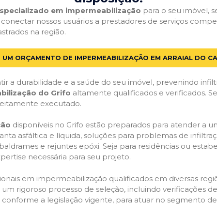
 especializado em impermeabilização
para o seu imóvel, se
 conectar nossos usuários a prestadores de serviços compe
astrados na região.
E UM ORÇAMENTO DE IMPERMEABILIZAÇÃO EM ARRAIAL DO CA
ir a durabilidade e a saúde do seu imóvel, prevenindo infil
bilização do Grifo
altamente qualificados e verificados. S
feitamente executado.
ção
disponíveis no Grifo estão preparados para atender a u
anta asfáltica e líquida, soluções para problemas de infilt
, baldrames e rejuntes epóxi. Seja para residências ou esta
pertise necessária para seu projeto.
onais em impermeabilização qualificados em diversas regiõe
um rigoroso processo de seleção, incluindo verificações de 
, conforme a legislação vigente, para atuar no segmento d