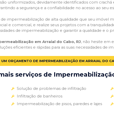
o são uniformizados, devidamente identificados com crachá
antindo a segurança e a confiabilidade no acesso ao seu e
ços de impermeabilização de alta qualidade que seu imóvel me
ial e comercial, e realize seus projetos com a tranquilidade
essidades de impermeabilização e garantir a qualidade e o p
permeabilização em Arraial do Cabo, RJ
, não hesite em e
luções eficientes e rápidas para as suas necessidades de i
E UM ORÇAMENTO DE IMPERMEABILIZAÇÃO EM ARRAIAL DO CA
ais serviços de Impermeabilização
Solução de problemas de infiltração
Infiltração de banheiros
Impermeabilização de pisos, paredes e lajes