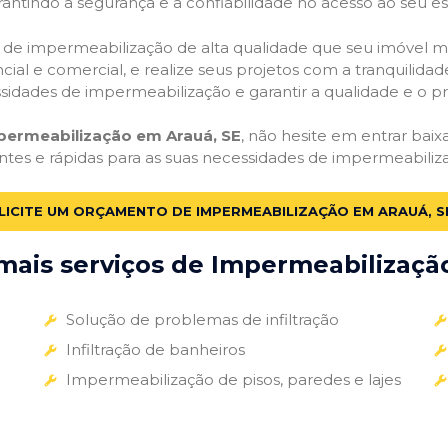
antindo a segurança e a confiabilidade no acesso ao seu e
ços de impermeabilização de alta qualidade que seu imóvel me
ial e comercial, e realize seus projetos com a tranquilidade
essidades de impermeabilização e garantir a qualidade e o p
mpermeabilização em Arauá, SE
, não hesite em entrar baix
entes e rápidas para as suas necessidades de impermeabiliz
LICITE UM ORÇAMENTO DE IMPERMEABILIZAÇÃO EM ARAUÁ, S
ais serviços de Impermeabilização
Solução de problemas de infiltração
Infiltração de banheiros
Impermeabilização de pisos, paredes e lajes