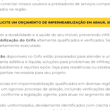
 conectar nossos usuários a prestadores de serviços compe
ados na região.
LICITE UM ORÇAMENTO DE IMPERMEABILIZAÇÃO EM ARAUÁ, S
ir a durabilidade e a saúde do seu imóvel, prevenindo infil
bilização do Grifo
altamente qualificados e verificados. S
feitamente executado.
ção
disponíveis no Grifo estão preparados para atender a u
anta asfáltica e líquida, soluções para problemas de infilt
, baldrames e rejuntes epóxi. Seja para residências ou esta
pertise necessária para seu projeto.
onais em impermeabilização qualificados em diversas regiõe
um rigoroso processo de seleção, incluindo verificações de 
, conforme a legislação vigente, para atuar no segmento d
o são uniformizados, devidamente identificados com crachá