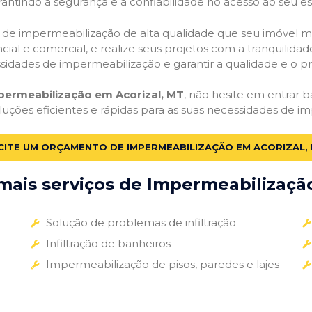
antindo a segurança e a confiabilidade no acesso ao seu e
ços de impermeabilização de alta qualidade que seu imóvel me
ial e comercial, e realize seus projetos com a tranquilidade
essidades de impermeabilização e garantir a qualidade e o p
permeabilização em Acorizal, MT
, não hesite em entrar b
luções eficientes e rápidas para as suas necessidades de i
CITE UM ORÇAMENTO DE IMPERMEABILIZAÇÃO EM ACORIZAL,
ais serviços de Impermeabilização
Solução de problemas de infiltração
Infiltração de banheiros
Impermeabilização de pisos, paredes e lajes