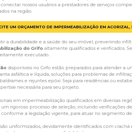
 conectar nossos usuários a prestadores de serviços compe
ados na região.
CITE UM ORÇAMENTO DE IMPERMEABILIZAÇÃO EM ACORIZAL,
ir a durabilidade e a saúde do seu imóvel, prevenindo infil
bilização do Grifo
altamente qualificados e verificados. S
feitamente executado.
ção
disponíveis no Grifo estão preparados para atender a u
anta asfáltica e líquida, soluções para problemas de infilt
, baldrames e rejuntes epóxi. Seja para residências ou esta
pertise necessária para seu projeto.
onais em impermeabilização qualificados em diversas regiõe
um rigoroso processo de seleção, incluindo verificações de 
, conforme a legislação vigente, para atuar no segmento d
o são uniformizados, devidamente identificados com crachá