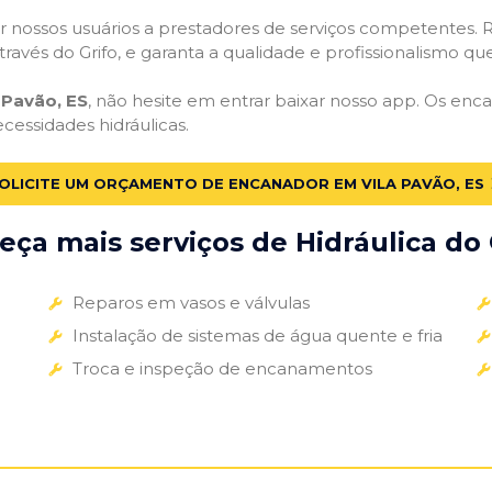
 nossos usuários a prestadores de serviços competentes. R
ravés do Grifo, e garanta a qualidade e profissionalismo qu
 Pavão, ES
, não hesite em entrar baixar nosso app. Os enc
ecessidades hidráulicas.
OLICITE UM ORÇAMENTO DE ENCANADOR EM VILA PAVÃO, ES
ça mais serviços de Hidráulica do 
Reparos em vasos e válvulas
Instalação de sistemas de água quente e fria
Troca e inspeção de encanamentos