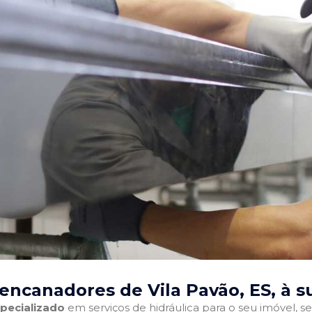
encanadores de Vila Pavão, ES
, à 
pecializado
em serviços de hidráulica para o seu imóvel, sej