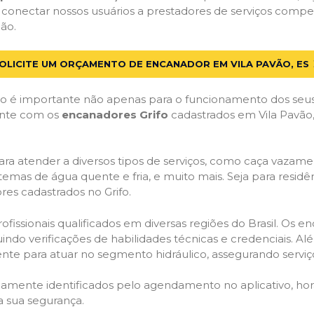
 conectar nossos usuários a prestadores de serviços compe
ão.
OLICITE UM ORÇAMENTO DE ENCANADOR EM VILA PAVÃO, ES
 é importante não apenas para o funcionamento dos seus
Conte com os
encanadores Grifo
cadastrados em Vila Pavão, 
ra atender a diversos tipos de serviços, como caça vazamen
temas de água quente e fria, e muito mais. Seja para resid
es cadastrados no Grifo.
issionais qualificados em diversas regiões do Brasil. Os e
uindo verificações de habilidades técnicas e credenciais. A
nte para atuar no segmento hidráulico, assegurando serviço
idamente identificados pelo agendamento no aplicativo, ho
a sua segurança.