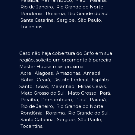
Paraíba
,
Pernambuco
,
Piauí
,
Paraná
,
Rio de Janeiro
,
Rio Grande do Norte
,
Rondônia
,
Roraima
,
Rio Grande do Sul
,
Santa Catarina
,
Sergipe
,
São Paulo
,
Tocantins
.
Caso não haja cobertura do Grifo em sua
região, solicite um orçamento à parceira
Master House mais próxima:
Acre
,
Alagoas
,
Amazonas
,
Amapá
,
Bahia
,
Ceará
,
Distrito Federal
,
Espírito
Santo
,
Goiás
,
Maranhão
,
Minas Gerais
,
Mato Grosso do Sul
,
Mato Grosso
,
Pará
,
Paraíba
,
Pernambuco
,
Piauí
,
Paraná
,
Rio de Janeiro
,
Rio Grande do Norte
,
Rondônia
,
Roraima
,
Rio Grande do Sul
,
Santa Catarina
,
Sergipe
,
São Paulo
,
Tocantins
.