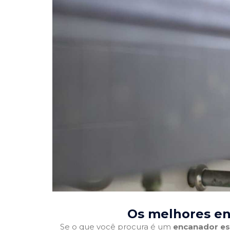
Os melhores en
Se o que você procura é um
encanador es