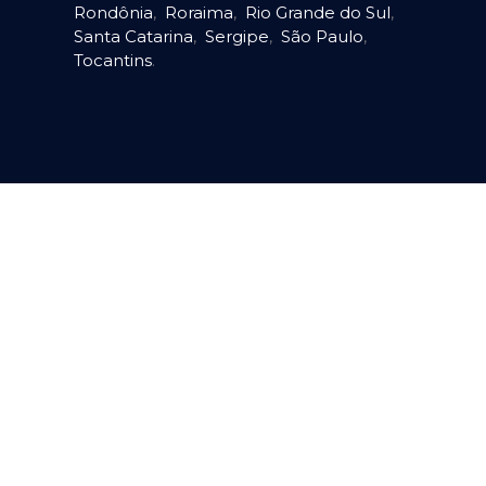
Rondônia
,
Roraima
,
Rio Grande do Sul
,
Santa Catarina
,
Sergipe
,
São Paulo
,
Tocantins
.