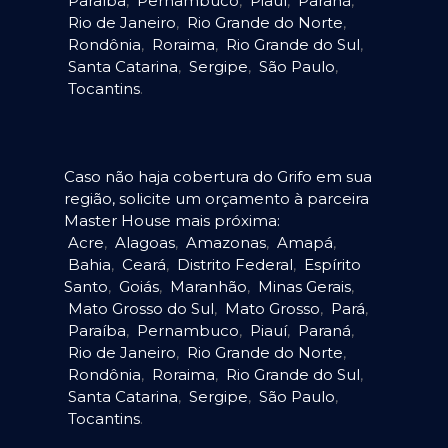
Paraíba
,
Pernambuco
,
Piauí
,
Paraná
,
Rio de Janeiro
,
Rio Grande do Norte
,
Rondônia
,
Roraima
,
Rio Grande do Sul
,
Santa Catarina
,
Sergipe
,
São Paulo
,
Tocantins
.
Caso não haja cobertura do Grifo em sua
região, solicite um orçamento à parceira
Master House mais próxima:
Acre
,
Alagoas
,
Amazonas
,
Amapá
,
Bahia
,
Ceará
,
Distrito Federal
,
Espírito
Santo
,
Goiás
,
Maranhão
,
Minas Gerais
,
Mato Grosso do Sul
,
Mato Grosso
,
Pará
,
Paraíba
,
Pernambuco
,
Piauí
,
Paraná
,
Rio de Janeiro
,
Rio Grande do Norte
,
Rondônia
,
Roraima
,
Rio Grande do Sul
,
Santa Catarina
,
Sergipe
,
São Paulo
,
Tocantins
.