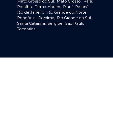
Mato Grosso do Sul
,
Mato Grosso
,
Pará
,
Paraíba
,
Pernambuco
,
Piauí
,
Paraná
,
Rio de Janeiro
,
Rio Grande do Norte
,
Rondônia
,
Roraima
,
Rio Grande do Sul
,
Santa Catarina
,
Sergipe
,
São Paulo
,
Tocantins
.