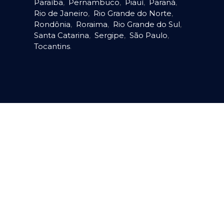
Paraíba
,
Pernambuco
,
Piauí
,
Paraná
,
Rio de Janeiro
,
Rio Grande do Norte
,
Rondônia
,
Roraima
,
Rio Grande do Sul
,
Santa Catarina
,
Sergipe
,
São Paulo
,
Tocantins
.