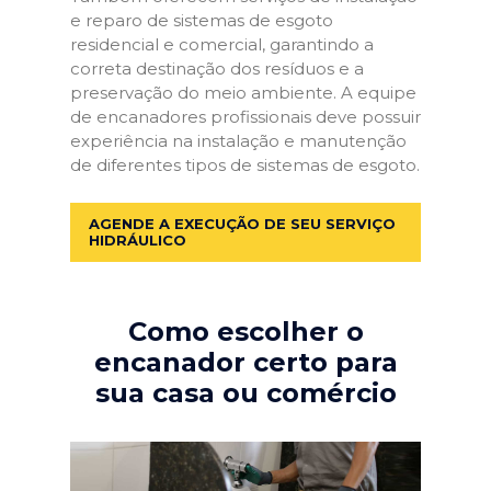
e reparo de sistemas de esgoto
residencial e comercial, garantindo a
correta destinação dos resíduos e a
preservação do meio ambiente. A equipe
de encanadores profissionais deve possuir
experiência na instalação e manutenção
de diferentes tipos de sistemas de esgoto.
AGENDE A EXECUÇÃO DE SEU SERVIÇO
HIDRÁULICO
Como escolher o
encanador certo para
sua casa ou comércio