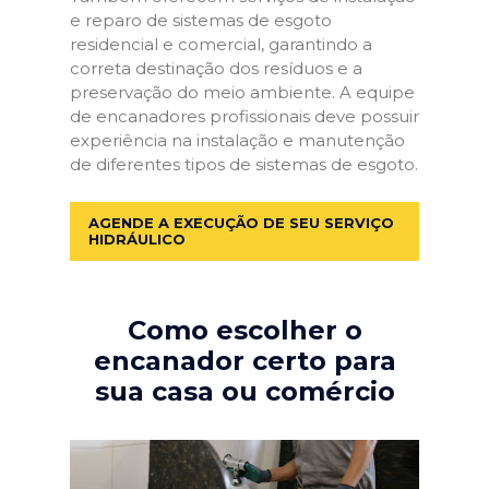
e reparo de sistemas de esgoto
residencial e comercial, garantindo a
correta destinação dos resíduos e a
preservação do meio ambiente. A equipe
de encanadores profissionais deve possuir
experiência na instalação e manutenção
de diferentes tipos de sistemas de esgoto.
AGENDE A EXECUÇÃO DE SEU SERVIÇO
HIDRÁULICO
Como escolher o
encanador certo para
sua casa ou comércio