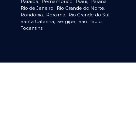
Paraíba
,
Pernambuco
,
Piauí
,
Paraná
,
Rio de Janeiro
,
Rio Grande do Norte
,
Rondônia
,
Roraima
,
Rio Grande do Sul
,
Santa Catarina
,
Sergipe
,
São Paulo
,
Tocantins
.