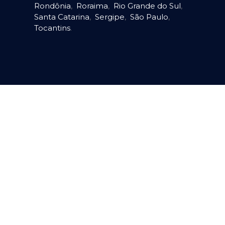
Rondônia
,
Roraima
,
Rio Grande do Sul
,
Santa Catarina
,
Sergipe
,
São Paulo
,
Tocantins
.