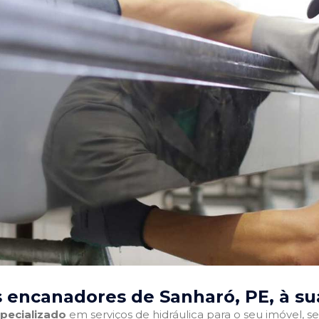
 encanadores de Sanharó, PE
, à s
pecializado
em serviços de hidráulica para o seu imóvel, sej