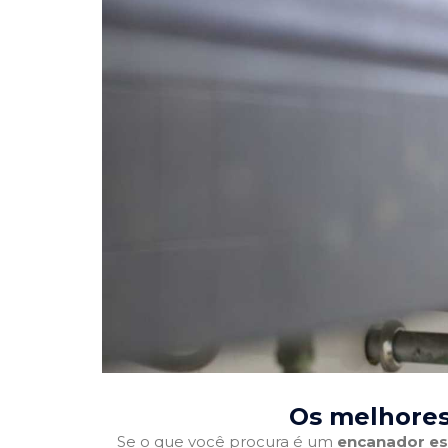
Os melhores
Se o que você procura é um
encanador es