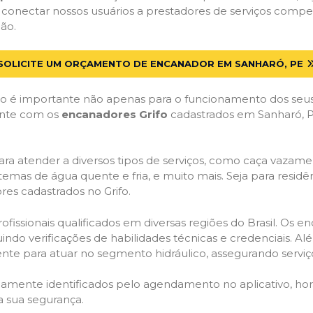
 conectar nossos usuários a prestadores de serviços comp
ão.
SOLICITE UM ORÇAMENTO DE ENCANADOR EM SANHARÓ, PE
 é importante não apenas para o funcionamento dos seus
Conte com os
encanadores Grifo
cadastrados em Sanharó, PE
ra atender a diversos tipos de serviços, como caça vazamen
temas de água quente e fria, e muito mais. Seja para resid
es cadastrados no Grifo.
issionais qualificados em diversas regiões do Brasil. Os e
uindo verificações de habilidades técnicas e credenciais. A
nte para atuar no segmento hidráulico, assegurando serviço
idamente identificados pelo agendamento no aplicativo, ho
a sua segurança.