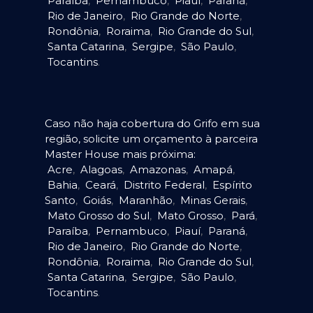
Paraíba
,
Pernambuco
,
Piauí
,
Paraná
,
Rio de Janeiro
,
Rio Grande do Norte
,
Rondônia
,
Roraima
,
Rio Grande do Sul
,
Santa Catarina
,
Sergipe
,
São Paulo
,
Tocantins
.
Caso não haja cobertura do Grifo em sua
região, solicite um orçamento à parceira
Master House mais próxima:
Acre
,
Alagoas
,
Amazonas
,
Amapá
,
Bahia
,
Ceará
,
Distrito Federal
,
Espírito
Santo
,
Goiás
,
Maranhão
,
Minas Gerais
,
Mato Grosso do Sul
,
Mato Grosso
,
Pará
,
Paraíba
,
Pernambuco
,
Piauí
,
Paraná
,
Rio de Janeiro
,
Rio Grande do Norte
,
Rondônia
,
Roraima
,
Rio Grande do Sul
,
Santa Catarina
,
Sergipe
,
São Paulo
,
Tocantins
.