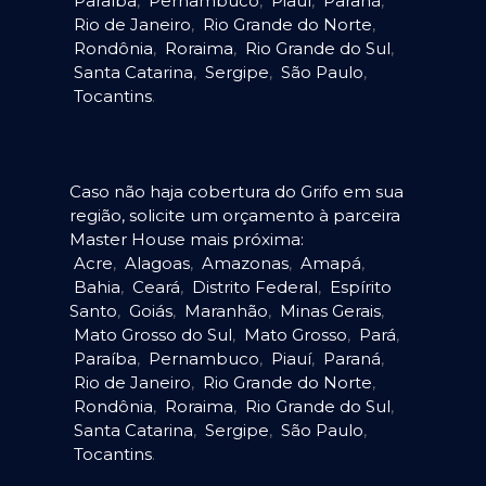
Paraíba
,
Pernambuco
,
Piauí
,
Paraná
,
Rio de Janeiro
,
Rio Grande do Norte
,
Rondônia
,
Roraima
,
Rio Grande do Sul
,
Santa Catarina
,
Sergipe
,
São Paulo
,
Tocantins
.
Caso não haja cobertura do Grifo em sua
região, solicite um orçamento à parceira
Master House mais próxima:
Acre
,
Alagoas
,
Amazonas
,
Amapá
,
Bahia
,
Ceará
,
Distrito Federal
,
Espírito
Santo
,
Goiás
,
Maranhão
,
Minas Gerais
,
Mato Grosso do Sul
,
Mato Grosso
,
Pará
,
Paraíba
,
Pernambuco
,
Piauí
,
Paraná
,
Rio de Janeiro
,
Rio Grande do Norte
,
Rondônia
,
Roraima
,
Rio Grande do Sul
,
Santa Catarina
,
Sergipe
,
São Paulo
,
Tocantins
.