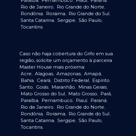
Paraíba
,
Pernambuco
,
Piauí
,
Paraná
,
Rio de Janeiro
,
Rio Grande do Norte
,
Rondônia
,
Roraima
,
Rio Grande do Sul
,
Santa Catarina
,
Sergipe
,
São Paulo
,
Tocantins
.
Caso não haja cobertura do Grifo em sua
região, solicite um orçamento à parceira
Master House mais próxima:
Acre
,
Alagoas
,
Amazonas
,
Amapá
,
Bahia
,
Ceará
,
Distrito Federal
,
Espírito
Santo
,
Goiás
,
Maranhão
,
Minas Gerais
,
Mato Grosso do Sul
,
Mato Grosso
,
Pará
,
Paraíba
,
Pernambuco
,
Piauí
,
Paraná
,
Rio de Janeiro
,
Rio Grande do Norte
,
Rondônia
,
Roraima
,
Rio Grande do Sul
,
Santa Catarina
,
Sergipe
,
São Paulo
,
Tocantins
.