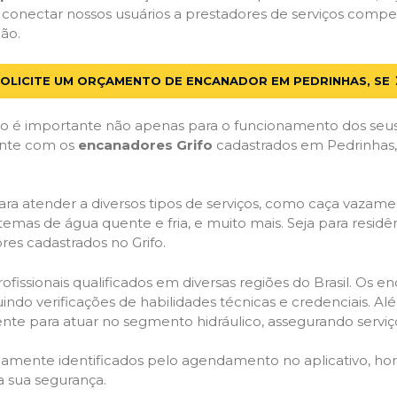
 conectar nossos usuários a prestadores de serviços compe
ão.
OLICITE UM ORÇAMENTO DE ENCANADOR EM PEDRINHAS, SE
 é importante não apenas para o funcionamento dos seus
Conte com os
encanadores Grifo
cadastrados em Pedrinhas, S
ra atender a diversos tipos de serviços, como caça vazamen
temas de água quente e fria, e muito mais. Seja para resid
es cadastrados no Grifo.
issionais qualificados em diversas regiões do Brasil. Os e
uindo verificações de habilidades técnicas e credenciais. A
nte para atuar no segmento hidráulico, assegurando serviço
idamente identificados pelo agendamento no aplicativo, ho
a sua segurança.