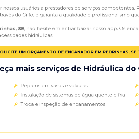
 nossos usuários a prestadores de serviços competentes. R
ravés do Grifo, e garanta a qualidade e profissionalismo qu
inhas, SE
, não hesite em entrar baixar nosso app. Os enc
ecessidades hidráulicas.
OLICITE UM ORÇAMENTO DE ENCANADOR EM PEDRINHAS, SE
ça mais serviços de Hidráulica do 
Reparos em vasos e válvulas
Instalação de sistemas de água quente e fria
Troca e inspeção de encanamentos