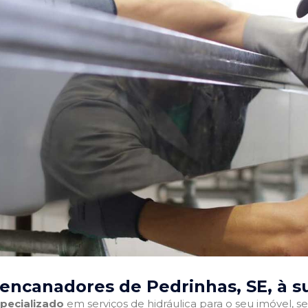
encanadores de Pedrinhas, SE
, à 
pecializado
em serviços de hidráulica para o seu imóvel, sej