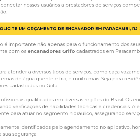
 conectar nossos usuários a prestadores de serviços comp
ão.
OLICITE UM ORÇAMENTO DE ENCANADOR EM PARACAMBI, RJ
 é importante não apenas para o funcionamento dos seus
Conte com os
encanadores Grifo
cadastrados em Paracambi, 
ra atender a diversos tipos de serviços, como caça vazamen
temas de água quente e fria, e muito mais. Seja para resid
es cadastrados no Grifo.
issionais qualificados em diversas regiões do Brasil. Os e
uindo verificações de habilidades técnicas e credenciais. A
nte para atuar no segmento hidráulico, assegurando serviço
idamente identificados pelo agendamento no aplicativo, ho
a sua segurança.