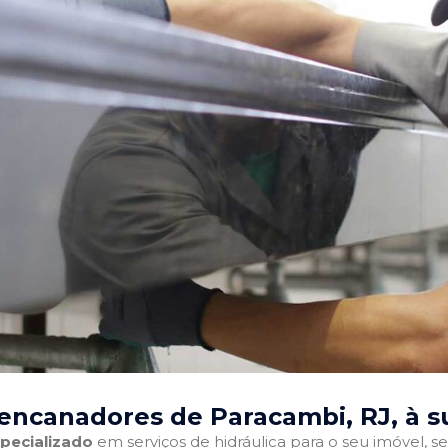
encanadores de Paracambi, RJ
, à 
pecializado
em serviços de hidráulica para o seu imóvel, sej