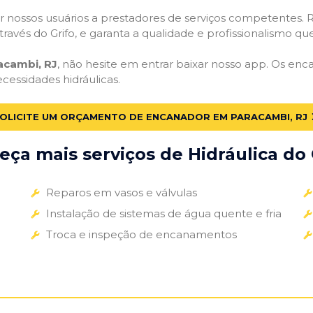
 nossos usuários a prestadores de serviços competentes. R
ravés do Grifo, e garanta a qualidade e profissionalismo qu
acambi, RJ
, não hesite em entrar baixar nosso app. Os en
ecessidades hidráulicas.
OLICITE UM ORÇAMENTO DE ENCANADOR EM PARACAMBI, RJ
ça mais serviços de Hidráulica do 
Reparos em vasos e válvulas
Instalação de sistemas de água quente e fria
Troca e inspeção de encanamentos