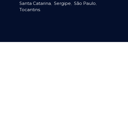
Santa Catarina
,
Sergipe
,
São Paulo
,
Tocantins
.