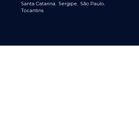
Santa Catarina
,
Sergipe
,
São Paulo
,
Tocantins
.