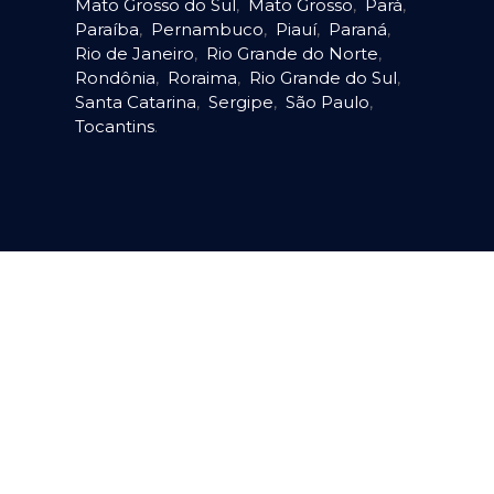
Mato Grosso do Sul
,
Mato Grosso
,
Pará
,
Paraíba
,
Pernambuco
,
Piauí
,
Paraná
,
Rio de Janeiro
,
Rio Grande do Norte
,
Rondônia
,
Roraima
,
Rio Grande do Sul
,
Santa Catarina
,
Sergipe
,
São Paulo
,
Tocantins
.