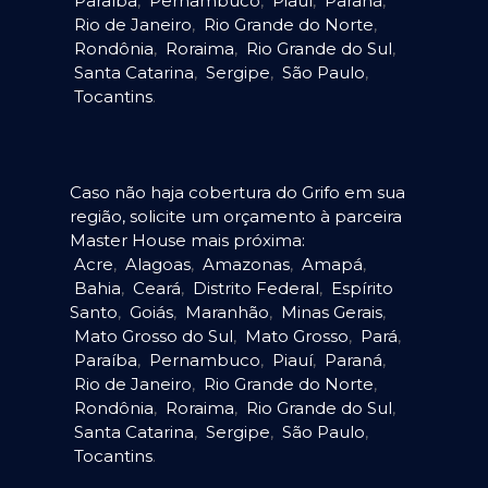
Paraíba
,
Pernambuco
,
Piauí
,
Paraná
,
Rio de Janeiro
,
Rio Grande do Norte
,
Rondônia
,
Roraima
,
Rio Grande do Sul
,
Santa Catarina
,
Sergipe
,
São Paulo
,
Tocantins
.
Caso não haja cobertura do Grifo em sua
região, solicite um orçamento à parceira
Master House mais próxima:
Acre
,
Alagoas
,
Amazonas
,
Amapá
,
Bahia
,
Ceará
,
Distrito Federal
,
Espírito
Santo
,
Goiás
,
Maranhão
,
Minas Gerais
,
Mato Grosso do Sul
,
Mato Grosso
,
Pará
,
Paraíba
,
Pernambuco
,
Piauí
,
Paraná
,
Rio de Janeiro
,
Rio Grande do Norte
,
Rondônia
,
Roraima
,
Rio Grande do Sul
,
Santa Catarina
,
Sergipe
,
São Paulo
,
Tocantins
.