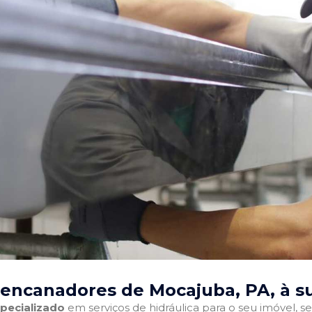
 encanadores de Mocajuba, PA
, à 
pecializado
em serviços de hidráulica para o seu imóvel, sej