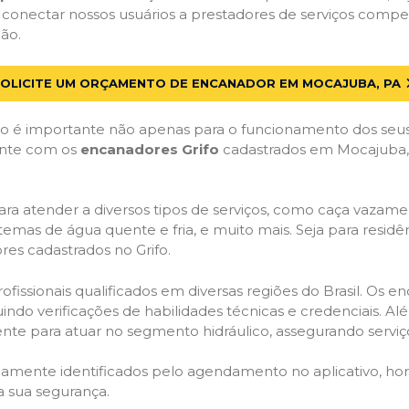
 conectar nossos usuários a prestadores de serviços comp
ão.
OLICITE UM ORÇAMENTO DE ENCANADOR EM MOCAJUBA, PA
 é importante não apenas para o funcionamento dos seus
Conte com os
encanadores Grifo
cadastrados em Mocajuba, P
ra atender a diversos tipos de serviços, como caça vazamen
temas de água quente e fria, e muito mais. Seja para resid
es cadastrados no Grifo.
issionais qualificados em diversas regiões do Brasil. Os e
uindo verificações de habilidades técnicas e credenciais. A
nte para atuar no segmento hidráulico, assegurando serviço
idamente identificados pelo agendamento no aplicativo, ho
a sua segurança.