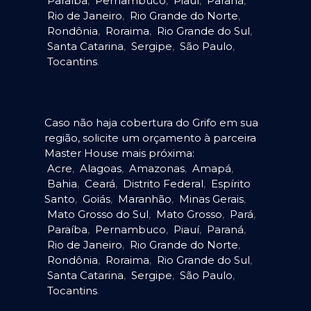
Paraíba
,
Pernambuco
,
Piauí
,
Paraná
,
Rio de Janeiro
,
Rio Grande do Norte
,
Rondônia
,
Roraima
,
Rio Grande do Sul
,
Santa Catarina
,
Sergipe
,
São Paulo
,
Tocantins
.
Caso não haja cobertura do Grifo em sua
região, solicite um orçamento à parceira
Master House mais próxima:
Acre
,
Alagoas
,
Amazonas
,
Amapá
,
Bahia
,
Ceará
,
Distrito Federal
,
Espírito
Santo
,
Goiás
,
Maranhão
,
Minas Gerais
,
Mato Grosso do Sul
,
Mato Grosso
,
Pará
,
Paraíba
,
Pernambuco
,
Piauí
,
Paraná
,
Rio de Janeiro
,
Rio Grande do Norte
,
Rondônia
,
Roraima
,
Rio Grande do Sul
,
Santa Catarina
,
Sergipe
,
São Paulo
,
Tocantins
.