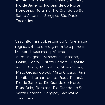
Paraíba
,
Pernambuco
,
Piauí
,
Paraná
,
Rio de Janeiro
,
Rio Grande do Norte
,
Rondônia
,
Roraima
,
Rio Grande do Sul
,
Santa Catarina
,
Sergipe
,
São Paulo
,
Tocantins
.
Caso não haja cobertura do Grifo em sua
região, solicite um orçamento à parceira
Master House mais próxima:
Acre
,
Alagoas
,
Amazonas
,
Amapá
,
Bahia
,
Ceará
,
Distrito Federal
,
Espírito
Santo
,
Goiás
,
Maranhão
,
Minas Gerais
,
Mato Grosso do Sul
,
Mato Grosso
,
Pará
,
Paraíba
,
Pernambuco
,
Piauí
,
Paraná
,
Rio de Janeiro
,
Rio Grande do Norte
,
Rondônia
,
Roraima
,
Rio Grande do Sul
,
Santa Catarina
,
Sergipe
,
São Paulo
,
Tocantins
.