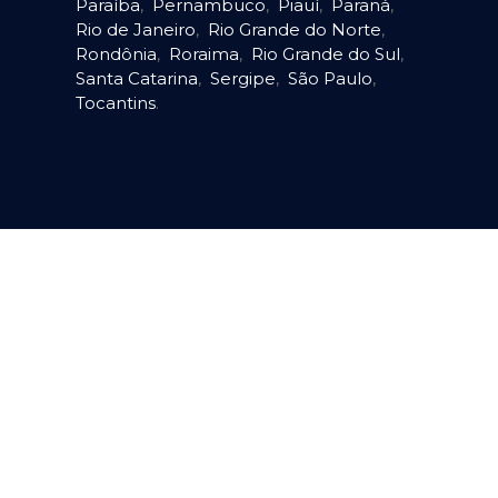
Paraíba
,
Pernambuco
,
Piauí
,
Paraná
,
Rio de Janeiro
,
Rio Grande do Norte
,
Rondônia
,
Roraima
,
Rio Grande do Sul
,
Santa Catarina
,
Sergipe
,
São Paulo
,
Tocantins
.