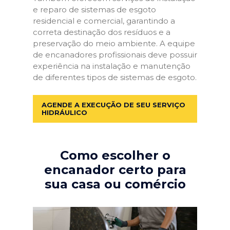
e reparo de sistemas de esgoto
residencial e comercial, garantindo a
correta destinação dos resíduos e a
preservação do meio ambiente. A equipe
de encanadores profissionais deve possuir
experiência na instalação e manutenção
de diferentes tipos de sistemas de esgoto.
AGENDE A EXECUÇÃO DE SEU SERVIÇO
HIDRÁULICO
Como escolher o
encanador certo para
sua casa ou comércio