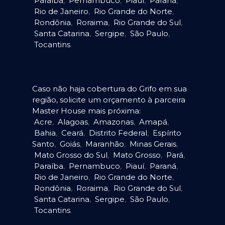
Paraíba
,
Pernambuco
,
Piauí
,
Paraná
,
Rio de Janeiro
,
Rio Grande do Norte
,
Rondônia
,
Roraima
,
Rio Grande do Sul
,
Santa Catarina
,
Sergipe
,
São Paulo
,
Tocantins
.
Caso não haja cobertura do Grifo em sua
região, solicite um orçamento à parceira
Master House mais próxima:
Acre
,
Alagoas
,
Amazonas
,
Amapá
,
Bahia
,
Ceará
,
Distrito Federal
,
Espírito
Santo
,
Goiás
,
Maranhão
,
Minas Gerais
,
Mato Grosso do Sul
,
Mato Grosso
,
Pará
,
Paraíba
,
Pernambuco
,
Piauí
,
Paraná
,
Rio de Janeiro
,
Rio Grande do Norte
,
Rondônia
,
Roraima
,
Rio Grande do Sul
,
Santa Catarina
,
Sergipe
,
São Paulo
,
Tocantins
.