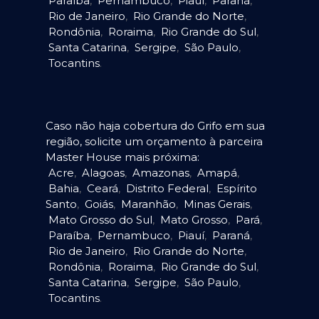
Paraíba
,
Pernambuco
,
Piauí
,
Paraná
,
Rio de Janeiro
,
Rio Grande do Norte
,
Rondônia
,
Roraima
,
Rio Grande do Sul
,
Santa Catarina
,
Sergipe
,
São Paulo
,
Tocantins
.
Caso não haja cobertura do Grifo em sua
região, solicite um orçamento à parceira
Master House mais próxima:
Acre
,
Alagoas
,
Amazonas
,
Amapá
,
Bahia
,
Ceará
,
Distrito Federal
,
Espírito
Santo
,
Goiás
,
Maranhão
,
Minas Gerais
,
Mato Grosso do Sul
,
Mato Grosso
,
Pará
,
Paraíba
,
Pernambuco
,
Piauí
,
Paraná
,
Rio de Janeiro
,
Rio Grande do Norte
,
Rondônia
,
Roraima
,
Rio Grande do Sul
,
Santa Catarina
,
Sergipe
,
São Paulo
,
Tocantins
.