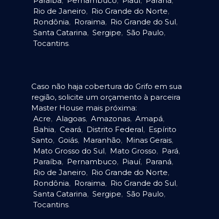
Paraíba
,
Pernambuco
,
Piauí
,
Paraná
,
Rio de Janeiro
,
Rio Grande do Norte
,
Rondônia
,
Roraima
,
Rio Grande do Sul
,
Santa Catarina
,
Sergipe
,
São Paulo
,
Tocantins
.
Caso não haja cobertura do Grifo em sua
região, solicite um orçamento à parceira
Master House mais próxima:
Acre
,
Alagoas
,
Amazonas
,
Amapá
,
Bahia
,
Ceará
,
Distrito Federal
,
Espírito
Santo
,
Goiás
,
Maranhão
,
Minas Gerais
,
Mato Grosso do Sul
,
Mato Grosso
,
Pará
,
Paraíba
,
Pernambuco
,
Piauí
,
Paraná
,
Rio de Janeiro
,
Rio Grande do Norte
,
Rondônia
,
Roraima
,
Rio Grande do Sul
,
Santa Catarina
,
Sergipe
,
São Paulo
,
Tocantins
.