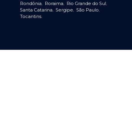
Rondônia
,
Roraima
,
Rio Grande do Sul
,
Santa Catarina
,
Sergipe
,
São Paulo
,
Tocantins
.