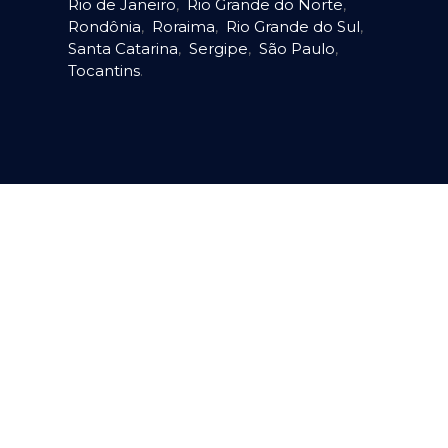
Rio de Janeiro
,
Rio Grande do Norte
,
Rondônia
,
Roraima
,
Rio Grande do Sul
,
Santa Catarina
,
Sergipe
,
São Paulo
,
Tocantins
.