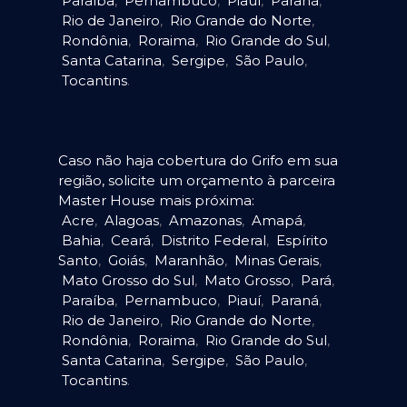
Paraíba
,
Pernambuco
,
Piauí
,
Paraná
,
Rio de Janeiro
,
Rio Grande do Norte
,
Rondônia
,
Roraima
,
Rio Grande do Sul
,
Santa Catarina
,
Sergipe
,
São Paulo
,
Tocantins
.
Caso não haja cobertura do Grifo em sua
região, solicite um orçamento à parceira
Master House mais próxima:
Acre
,
Alagoas
,
Amazonas
,
Amapá
,
Bahia
,
Ceará
,
Distrito Federal
,
Espírito
Santo
,
Goiás
,
Maranhão
,
Minas Gerais
,
Mato Grosso do Sul
,
Mato Grosso
,
Pará
,
Paraíba
,
Pernambuco
,
Piauí
,
Paraná
,
Rio de Janeiro
,
Rio Grande do Norte
,
Rondônia
,
Roraima
,
Rio Grande do Sul
,
Santa Catarina
,
Sergipe
,
São Paulo
,
Tocantins
.