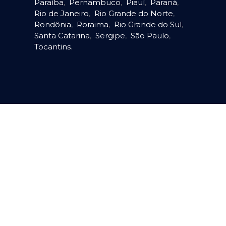
Paraíba
,
Pernambuco
,
Piauí
,
Paraná
,
Rio de Janeiro
,
Rio Grande do Norte
,
Rondônia
,
Roraima
,
Rio Grande do Sul
,
Santa Catarina
,
Sergipe
,
São Paulo
,
Tocantins
.