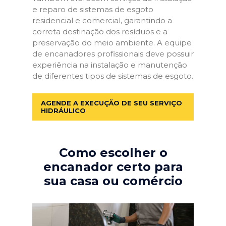
e reparo de sistemas de esgoto
residencial e comercial, garantindo a
correta destinação dos resíduos e a
preservação do meio ambiente. A equipe
de encanadores profissionais deve possuir
experiência na instalação e manutenção
de diferentes tipos de sistemas de esgoto.
AGENDE A EXECUÇÃO DE SEU SERVIÇO
HIDRÁULICO
Como escolher o
encanador certo para
sua casa ou comércio