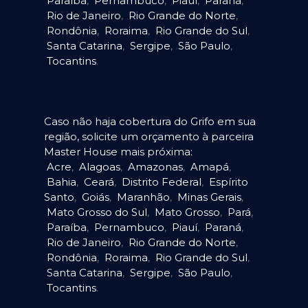
Paraíba
,
Pernambuco
,
Piauí
,
Paraná
,
Rio de Janeiro
,
Rio Grande do Norte
,
Rondônia
,
Roraima
,
Rio Grande do Sul
,
Santa Catarina
,
Sergipe
,
São Paulo
,
Tocantins
.
Caso não haja cobertura do Grifo em sua
região, solicite um orçamento à parceira
Master House mais próxima:
Acre
,
Alagoas
,
Amazonas
,
Amapá
,
Bahia
,
Ceará
,
Distrito Federal
,
Espírito
Santo
,
Goiás
,
Maranhão
,
Minas Gerais
,
Mato Grosso do Sul
,
Mato Grosso
,
Pará
,
Paraíba
,
Pernambuco
,
Piauí
,
Paraná
,
Rio de Janeiro
,
Rio Grande do Norte
,
Rondônia
,
Roraima
,
Rio Grande do Sul
,
Santa Catarina
,
Sergipe
,
São Paulo
,
Tocantins
.