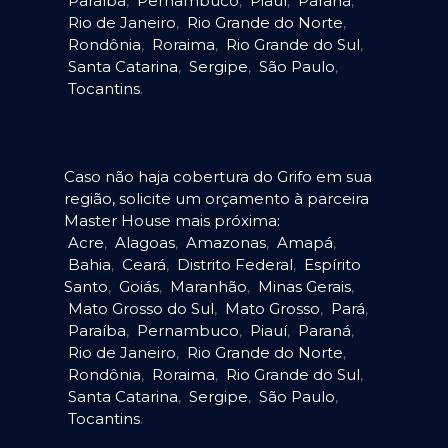
Paraíba
,
Pernambuco
,
Piauí
,
Paraná
,
Rio de Janeiro
,
Rio Grande do Norte
,
Rondônia
,
Roraima
,
Rio Grande do Sul
,
Santa Catarina
,
Sergipe
,
São Paulo
,
Tocantins
.
Caso não haja cobertura do Grifo em sua
região, solicite um orçamento à parceira
Master House mais próxima:
Acre
,
Alagoas
,
Amazonas
,
Amapá
,
Bahia
,
Ceará
,
Distrito Federal
,
Espírito
Santo
,
Goiás
,
Maranhão
,
Minas Gerais
,
Mato Grosso do Sul
,
Mato Grosso
,
Pará
,
Paraíba
,
Pernambuco
,
Piauí
,
Paraná
,
Rio de Janeiro
,
Rio Grande do Norte
,
Rondônia
,
Roraima
,
Rio Grande do Sul
,
Santa Catarina
,
Sergipe
,
São Paulo
,
Tocantins
.