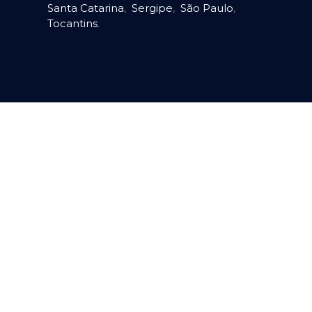
Santa Catarina
,
Sergipe
,
São Paulo
,
Tocantins
.