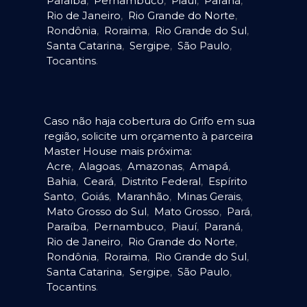
Paraíba
,
Pernambuco
,
Piauí
,
Paraná
,
Rio de Janeiro
,
Rio Grande do Norte
,
Rondônia
,
Roraima
,
Rio Grande do Sul
,
Santa Catarina
,
Sergipe
,
São Paulo
,
Tocantins
.
Caso não haja cobertura do Grifo em sua
região, solicite um orçamento à parceira
Master House mais próxima:
Acre
,
Alagoas
,
Amazonas
,
Amapá
,
Bahia
,
Ceará
,
Distrito Federal
,
Espírito
Santo
,
Goiás
,
Maranhão
,
Minas Gerais
,
Mato Grosso do Sul
,
Mato Grosso
,
Pará
,
Paraíba
,
Pernambuco
,
Piauí
,
Paraná
,
Rio de Janeiro
,
Rio Grande do Norte
,
Rondônia
,
Roraima
,
Rio Grande do Sul
,
Santa Catarina
,
Sergipe
,
São Paulo
,
Tocantins
.