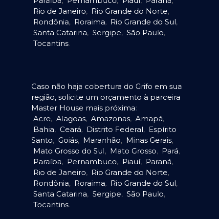
Paraíba
,
Pernambuco
,
Piauí
,
Paraná
,
Rio de Janeiro
,
Rio Grande do Norte
,
Rondônia
,
Roraima
,
Rio Grande do Sul
,
Santa Catarina
,
Sergipe
,
São Paulo
,
Tocantins
.
Caso não haja cobertura do Grifo em sua
região, solicite um orçamento à parceira
Master House mais próxima:
Acre
,
Alagoas
,
Amazonas
,
Amapá
,
Bahia
,
Ceará
,
Distrito Federal
,
Espírito
Santo
,
Goiás
,
Maranhão
,
Minas Gerais
,
Mato Grosso do Sul
,
Mato Grosso
,
Pará
,
Paraíba
,
Pernambuco
,
Piauí
,
Paraná
,
Rio de Janeiro
,
Rio Grande do Norte
,
Rondônia
,
Roraima
,
Rio Grande do Sul
,
Santa Catarina
,
Sergipe
,
São Paulo
,
Tocantins
.