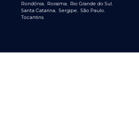
Rondônia
,
Roraima
,
Rio Grande do Sul
,
Santa Catarina
,
Sergipe
,
São Paulo
,
Tocantins
.