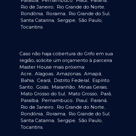
Paraíba
,
Pernambuco
,
Piauí
,
Paraná
,
Rio de Janeiro
,
Rio Grande do Norte
,
Rondônia
,
Roraima
,
Rio Grande do Sul
,
Santa Catarina
,
Sergipe
,
São Paulo
,
Tocantins
.
Caso não haja cobertura do Grifo em sua
região, solicite um orçamento à parceira
Master House mais próxima:
Acre
,
Alagoas
,
Amazonas
,
Amapá
,
Bahia
,
Ceará
,
Distrito Federal
,
Espírito
Santo
,
Goiás
,
Maranhão
,
Minas Gerais
,
Mato Grosso do Sul
,
Mato Grosso
,
Pará
,
Paraíba
,
Pernambuco
,
Piauí
,
Paraná
,
Rio de Janeiro
,
Rio Grande do Norte
,
Rondônia
,
Roraima
,
Rio Grande do Sul
,
Santa Catarina
,
Sergipe
,
São Paulo
,
Tocantins
.