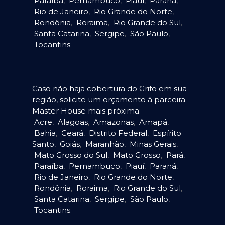
Paraíba
,
Pernambuco
,
Piauí
,
Paraná
,
Rio de Janeiro
,
Rio Grande do Norte
,
Rondônia
,
Roraima
,
Rio Grande do Sul
,
Santa Catarina
,
Sergipe
,
São Paulo
,
Tocantins
.
Caso não haja cobertura do Grifo em sua
região, solicite um orçamento à parceira
Master House mais próxima:
Acre
,
Alagoas
,
Amazonas
,
Amapá
,
Bahia
,
Ceará
,
Distrito Federal
,
Espírito
Santo
,
Goiás
,
Maranhão
,
Minas Gerais
,
Mato Grosso do Sul
,
Mato Grosso
,
Pará
,
Paraíba
,
Pernambuco
,
Piauí
,
Paraná
,
Rio de Janeiro
,
Rio Grande do Norte
,
Rondônia
,
Roraima
,
Rio Grande do Sul
,
Santa Catarina
,
Sergipe
,
São Paulo
,
Tocantins
.