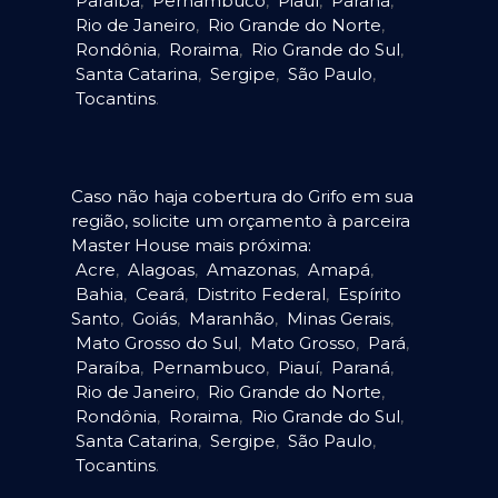
Paraíba
,
Pernambuco
,
Piauí
,
Paraná
,
Rio de Janeiro
,
Rio Grande do Norte
,
Rondônia
,
Roraima
,
Rio Grande do Sul
,
Santa Catarina
,
Sergipe
,
São Paulo
,
Tocantins
.
Caso não haja cobertura do Grifo em sua
região, solicite um orçamento à parceira
Master House mais próxima:
Acre
,
Alagoas
,
Amazonas
,
Amapá
,
Bahia
,
Ceará
,
Distrito Federal
,
Espírito
Santo
,
Goiás
,
Maranhão
,
Minas Gerais
,
Mato Grosso do Sul
,
Mato Grosso
,
Pará
,
Paraíba
,
Pernambuco
,
Piauí
,
Paraná
,
Rio de Janeiro
,
Rio Grande do Norte
,
Rondônia
,
Roraima
,
Rio Grande do Sul
,
Santa Catarina
,
Sergipe
,
São Paulo
,
Tocantins
.