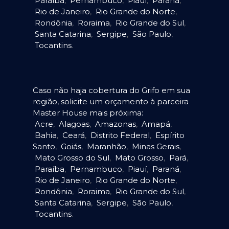
Paraíba
,
Pernambuco
,
Piauí
,
Paraná
,
Rio de Janeiro
,
Rio Grande do Norte
,
Rondônia
,
Roraima
,
Rio Grande do Sul
,
Santa Catarina
,
Sergipe
,
São Paulo
,
Tocantins
.
Caso não haja cobertura do Grifo em sua
região, solicite um orçamento à parceira
Master House mais próxima:
Acre
,
Alagoas
,
Amazonas
,
Amapá
,
Bahia
,
Ceará
,
Distrito Federal
,
Espírito
Santo
,
Goiás
,
Maranhão
,
Minas Gerais
,
Mato Grosso do Sul
,
Mato Grosso
,
Pará
,
Paraíba
,
Pernambuco
,
Piauí
,
Paraná
,
Rio de Janeiro
,
Rio Grande do Norte
,
Rondônia
,
Roraima
,
Rio Grande do Sul
,
Santa Catarina
,
Sergipe
,
São Paulo
,
Tocantins
.