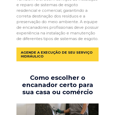
e reparo de sistemas de esgoto
residencial e comercial, garantindo a
correta destinação dos resíduos e a
preservação do meio ambiente. A equipe
de encanadores profissionais deve possuir
experiência na instalação e manutenção
de diferentes tipos de sistemas de esgoto.
AGENDE A EXECUÇÃO DE SEU SERVIÇO
HIDRÁULICO
Como escolher o
encanador certo para
sua casa ou comércio