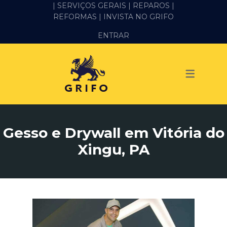
| SERVIÇOS GERAIS |
REPAROS |
REFORMAS
| INVISTA NO GRIFO
SERVIÇOS
ENTRAR
ALVENARIA E PEDREIRO
ELÉTRICA
GESSO E DRYWALL
HIDRÁULICA
Gesso e Drywall em Vitória do
IMPERMEABILIZAÇÃO
Xingu, PA
MANUTENÇÃO PREDIAL
MARIDO DE ALUGUEL
PINTURA
REFORMA