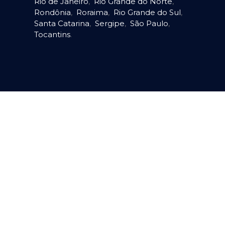
Rio de Janeiro
,
Rio Grande do Norte
,
Rondônia
,
Roraima
,
Rio Grande do Sul
,
Santa Catarina
,
Sergipe
,
São Paulo
,
Tocantins
.