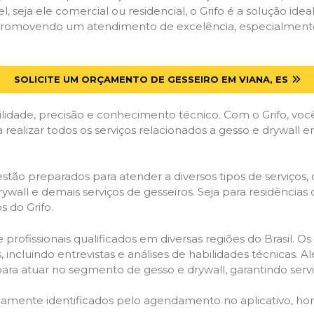
el, seja ele comercial ou residencial, o Grifo é a solução i
, promovendo um atendimento de excelência, especialmente
SOLICITE UM ORÇAMENTO DE GESSEIRO EM VIANA, ES
lidade, precisão e conhecimento técnico. Com o Grifo, voc
 realizar todos os serviços relacionados a gesso e drywall e
stão preparados para atender a diversos tipos de serviços,
 drywall e demais serviços de gesseiros. Seja para residênci
 do Grifo.
ofissionais qualificados em diversas regiões do Brasil. Os 
 incluindo entrevistas e análises de habilidades técnicas. A
ara atuar no segmento de gesso e drywall, garantindo serviç
idamente identificados pelo agendamento no aplicativo, ho