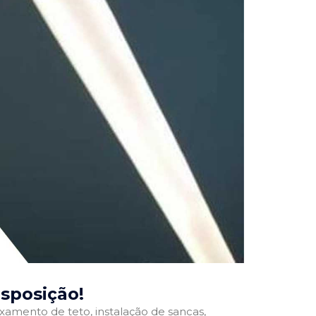
isposição!
ixamento de teto, instalação de sancas,