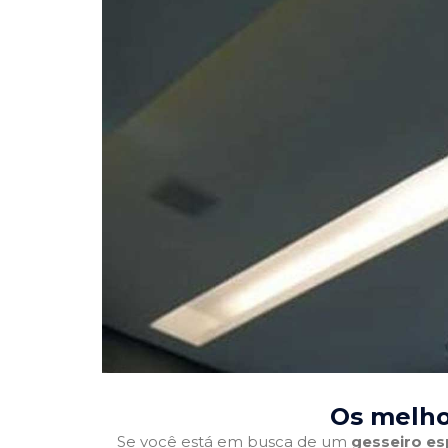
Os melho
Se você está em busca de um
gesseiro es