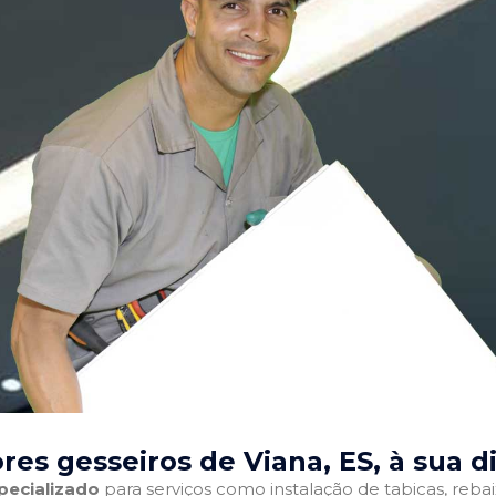
res gesseiros de Viana, ES
, à sua d
pecializado
para serviços como instalação de tabicas, reba